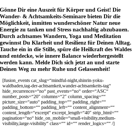
Gönne Dir eine Auszeit für Körper und Geist! Die
Wander- & Achtsamkeits-Seminare bieten Dir die
Möglichkeit, inmitten wunderschöner Natur neue
Energie zu tanken und Stress nachhaltig abzubauen.
Durch achtsames Wandern, Yoga und Meditation
gewinnst Du Klarheit und Resilienz für Deinen Alltag.
Tauche ein in die Stille, spüre die Heilkraft des Waldes
und entdecke, wie innere Balance wiederhergestellt
werden kann. Melde Dich sich jetzt an und starte
Deinen Weg zu mehr Ruhe und Gelassenheit!
[fusion_events cat_slug=“mindful-night,shinrin-yoku-
waldbaden,tag-der-achtsamkeit,wander-achtsamkeits-tag“
hide_recurrences=“no“ past_events=“no“ order=“ASC“
number_posts=“20″ columns=“2″ column_spacing=““
picture_size=“auto“ padding_top=““ padding_right=““
padding_bottom=““ padding_left=““ content_alignment=““
content_length=“excerpt“ excerpt_length=“40″ strip_html=““
pagination=“no“ hide_on_mobile=“small-visibility,medium-
visibility,large-visibility“ class=““ id=““ render_logics=““ /]