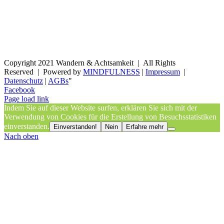
Copyright 2021 Wandern & Achtsamkeit | All Rights
Reserved | Powered by
MINDFULNESS
|
Impressum
|
Datenschutz
|
AGBs
"
Facebook
Page load link
Indem Sie auf dieser Website surfen, erklären Sie sich mit der
Verwendung von Cookies für die Erstellung von Besuchsstatistiken
einverstanden.
Einverstanden!
Nein
Erfahre mehr
Nach oben