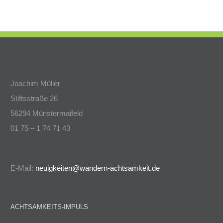
Joachim Müller
Stiftsstraße 26
56294 Münstermaifeld
01 75 – 1 74 71 43
E-Mail:
neuigkeiten@wandern-achtsamkeit.de
ACHTSAMKEITS-IMPULS