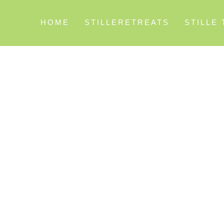
HOME
STILLERETREATS
STILLE
DERN IN DER E