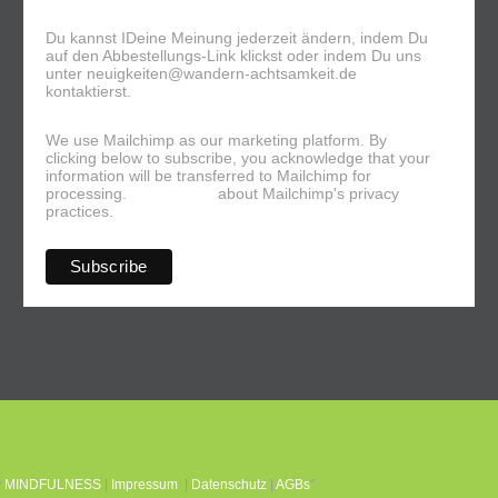
Du kannst IDeine Meinung jederzeit ändern, indem Du
auf den Abbestellungs-Link klickst oder indem Du uns
unter neuigkeiten@wandern-achtsamkeit.de
kontaktierst.
We use Mailchimp as our marketing platform. By
clicking below to subscribe, you acknowledge that your
information will be transferred to Mailchimp for
processing.
Learn more
about Mailchimp's privacy
practices.
y
MINDFULNESS
|
Impressum
|
Datenschutz
|
AGBs
"