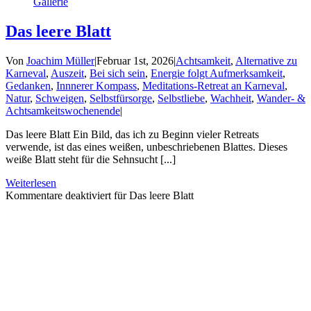
Gallerie
Das leere Blatt
Von
Joachim Müller
|
Februar 1st, 2026
|
Achtsamkeit
,
Alternative zu
Karneval
,
Auszeit
,
Bei sich sein
,
Energie folgt Aufmerksamkeit
,
Gedanken
,
Innnerer Kompass
,
Meditations-Retreat an Karneval
,
Natur
,
Schweigen
,
Selbstfürsorge
,
Selbstliebe
,
Wachheit
,
Wander- &
Achtsamkeitswochenende
|
Das leere Blatt Ein Bild, das ich zu Beginn vieler Retreats
verwende, ist das eines weißen, unbeschriebenen Blattes. Dieses
weiße Blatt steht für die Sehnsucht [...]
Weiterlesen
Kommentare deaktiviert
für Das leere Blatt