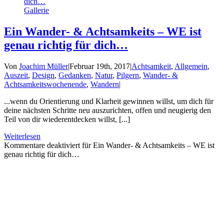
dich…
Gallerie
Ein Wander- & Achtsamkeits – WE ist
genau richtig für dich…
Von
Joachim Müller
|
Februar 19th, 2017
|
Achtsamkeit
,
Allgemein
,
Auszeit
,
Design
,
Gedanken
,
Natur
,
Pilgern
,
Wander- &
Achtsamkeitswochenende
,
Wandern
|
...wenn du Orientierung und Klarheit gewinnen willst, um dich für
deine nächsten Schritte neu auszurichten, offen und neugierig den
Teil von dir wiederentdecken willst, [...]
Weiterlesen
Kommentare deaktiviert
für Ein Wander- & Achtsamkeits – WE ist
genau richtig für dich…