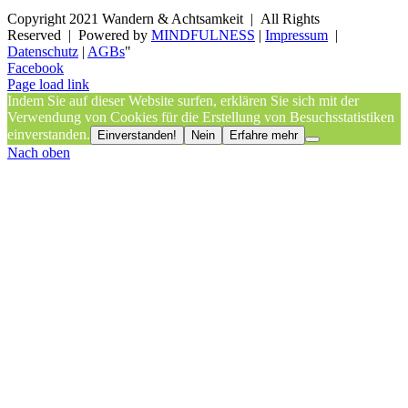
Copyright 2021 Wandern & Achtsamkeit | All Rights
Reserved | Powered by
MINDFULNESS
|
Impressum
|
Datenschutz
|
AGBs
"
Facebook
Page load link
Indem Sie auf dieser Website surfen, erklären Sie sich mit der
Verwendung von Cookies für die Erstellung von Besuchsstatistiken
einverstanden.
Einverstanden!
Nein
Erfahre mehr
Nach oben