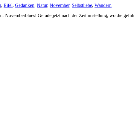
n
,
Eifel
,
Gedanken
,
Natur
,
November
,
Selbstliebe
,
Wandern
|
- Novemberblues! Gerade jetzt nach der Zeitumstellung, wo die gefühlte