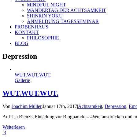
MINDFUL NIGHT
WANDERTAG DER ACHTSAMKEIT
SHINRIN YOKU
ANMELDUNG TAGESSEMINAR
PROBENHAUS
KONTAKT
PHILOSOPHIE
BLOG
Depression
WUT.WUT.WUT.
Gallerie
WUT.WUT.WUT.
Von
Joachim Müller
|
Januar 17th, 2017
|
Achtsamkeit
,
Depression
,
Emo
Auf Lia Rienzis Einladung zur Blogparade – #Wut ausdrücken und an
Weiterlesen
3