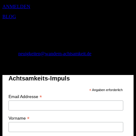
ANMELDEN
BLOG
Joachim Müller
Stiftsstraße 26
56294 Münstermaifeld
01 75 – 1 74 71 43
E-Mail:
neuigkeiten@wandern-achtsamkeit.de
Achtsamkeits-Impuls
Achtsamkeits-Impuls
*
Angaben erforderlich
*
Email Addresse
*
Vorname