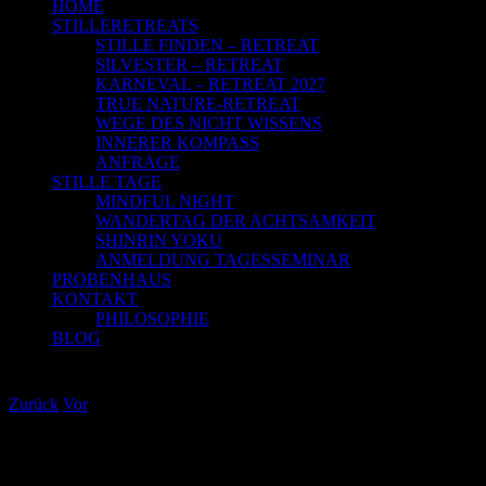
HOME
STILLERETREATS
STILLE FINDEN – RETREAT
SILVESTER – RETREAT
KARNEVAL – RETREAT 2027
TRUE NATURE-RETREAT
WEGE DES NICHT WISSENS
INNERER KOMPASS
ANFRAGE
STILLE TAGE
MINDFUL NIGHT
WANDERTAG DER ACHTSAMKEIT
SHINRIN YOKU
ANMELDUNG TAGESSEMINAR
PROBENHAUS
KONTAKT
PHILOSOPHIE
BLOG
Novemberblues und Wandern
Zurück
Vor
Zeige
grösseres
Der November stellt für mich immer den Beginn einer heiklen Zeit
Bild