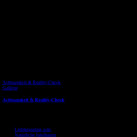
Achtsamkeit & Reality-Check
Gallerie
Achtsamkeit & Reality-Check
Juli 15th, 2024
Letzte Beiträge
Lieblingsplatz sein
18. Mai 2026
Natürliche Intelligenz
13. April 2026