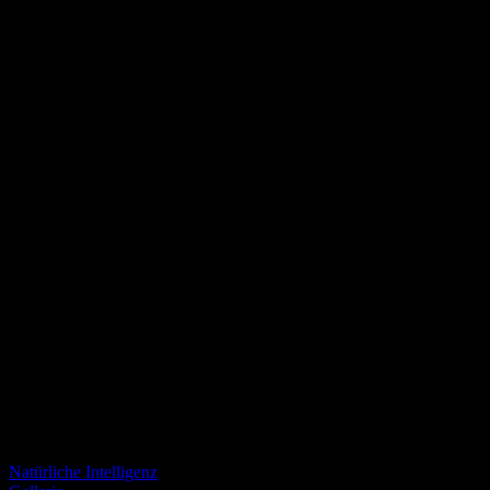
Zen-übender, Coach für Klarheit schreibt genau über die Themen.
Ähnliche Beiträge
Natürliche Intelligenz