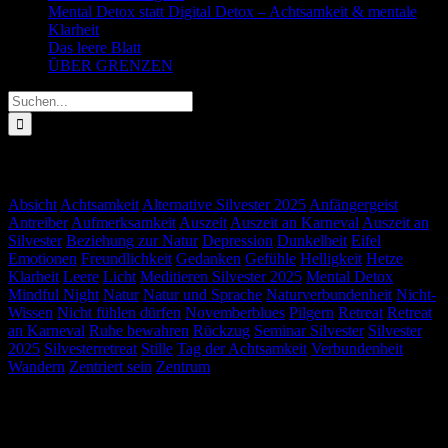
Mental Detox statt Digital Detox – Achtsamkeit & mentale
Klarheit
1. Februar 2026
Das leere Blatt
1. Februar 2026
ÜBER GRENZEN
26. Oktober 2025
Suche
nach:
Schlagwörter
Absicht
Achtsamkeit
Alternative Silvester 2025
Anfängergeist
Antreiber
Aufmerksamkeit
Auszeit
Auszeit an Karneval
Auszeit an
Silvester
Beziehung zur Natur
Depression
Dunkelheit
Eifel
Emotionen
Freundlichkeit
Gedanken
Gefühle
Helligkeit
Hetze
Klarheit
Leere
Licht
Meditieren Silvester 2025
Mental Detox
Mindful Night
Natur
Natur und Sprache
Naturverbundenheit
Nicht-
Wissen
Nicht fühlen dürfen
Novemberblues
Pilgern
Retreat
Retreat
an Karneval
Ruhe bewahren
Rückzug
Seminar Silvester
Silvester
2025
Silvesterretreat
Stille
Tag der Achtsamkeit
Verbundenheit
Wandern
Zentriert sein
Zentrum