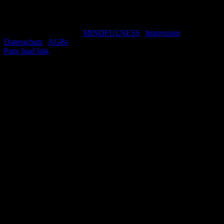
Copyright 2021 Wandern & Achtsamkeit | All Rights
Reserved | Powered by
MINDFULNESS
|
Impressum
|
Datenschutz
|
AGBs
"
Facebook
Page load link
Nach
oben