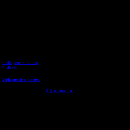
Gelingendes Leben
Gallerie
Gelingendes Leben
September 24th, 2024
|
0 Kommentare