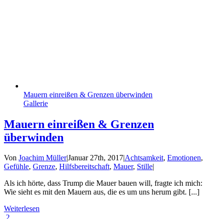
Mauern einreißen & Grenzen überwinden
Gallerie
Mauern einreißen & Grenzen
überwinden
Von
Joachim Müller
|
Januar 27th, 2017
|
Achtsamkeit
,
Emotionen
,
Gefühle
,
Grenze
,
Hilfsbereitschaft
,
Mauer
,
Stille
|
Als ich hörte, dass Trump die Mauer bauen will, fragte ich mich:
Wie sieht es mit den Mauern aus, die es um uns herum gibt. [...]
Weiterlesen
2