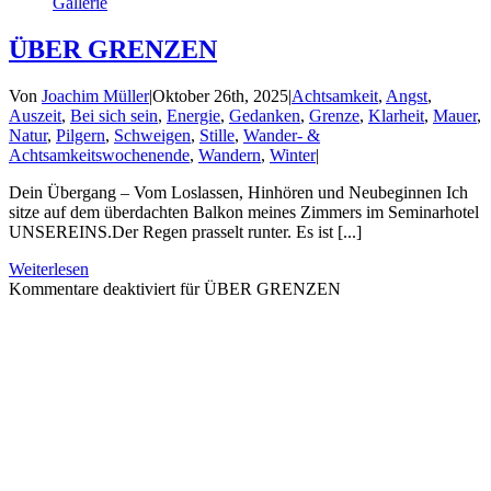
Gallerie
ÜBER GRENZEN
Von
Joachim Müller
|
Oktober 26th, 2025
|
Achtsamkeit
,
Angst
,
Auszeit
,
Bei sich sein
,
Energie
,
Gedanken
,
Grenze
,
Klarheit
,
Mauer
,
Natur
,
Pilgern
,
Schweigen
,
Stille
,
Wander- &
Achtsamkeitswochenende
,
Wandern
,
Winter
|
Dein Übergang – Vom Loslassen, Hinhören und Neubeginnen Ich
sitze auf dem überdachten Balkon meines Zimmers im Seminarhotel
UNSEREINS.Der Regen prasselt runter. Es ist [...]
Weiterlesen
Kommentare deaktiviert
für ÜBER GRENZEN