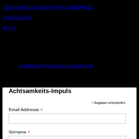
SEMINARRÜCKTRITTVERSICHERUNG
ANMELDEN
BLOG
Joachim Müller
Stiftsstraße 26
56294 Münstermaifeld
01 75 – 1 74 71 43
E-Mail:
neuigkeiten@wandern-achtsamkeit.de
Achtsamkeits-Impuls
Achtsamkeits-Impuls
*
Angaben erforderlich
*
Email Addresse
*
Vorname