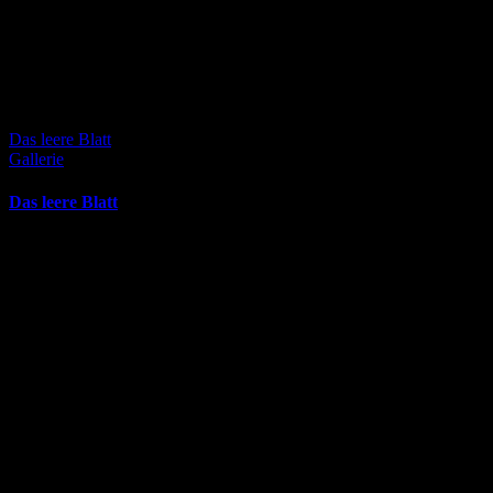
Das leere Blatt
Gallerie
Das leere Blatt
Februar 1st, 2026