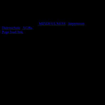
Copyright 2021 Wandern & Achtsamkeit | All Rights
Reserved | Powered by
MINDFULNESS
|
Impressum
|
Datenschutz
|
AGBs
"
Facebook
Page load link
Nach
oben