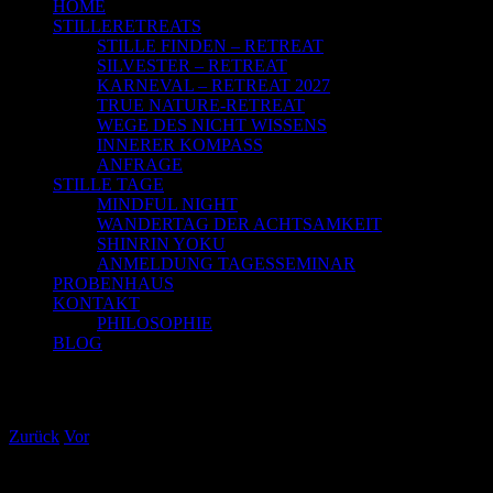
HOME
STILLERETREATS
STILLE FINDEN – RETREAT
SILVESTER – RETREAT
KARNEVAL – RETREAT 2027
TRUE NATURE-RETREAT
WEGE DES NICHT WISSENS
INNERER KOMPASS
ANFRAGE
STILLE TAGE
MINDFUL NIGHT
WANDERTAG DER ACHTSAMKEIT
SHINRIN YOKU
ANMELDUNG TAGESSEMINAR
PROBENHAUS
KONTAKT
PHILOSOPHIE
BLOG
Im Vertrauen üben und Achtsamkeit
Zurück
Vor
Zeige
grösseres