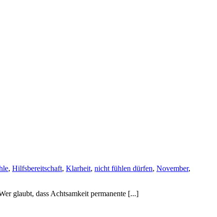
hle
,
Hilfsbereitschaft
,
Klarheit
,
nicht fühlen dürfen
,
November
,
Wer glaubt, dass Achtsamkeit permanente [...]