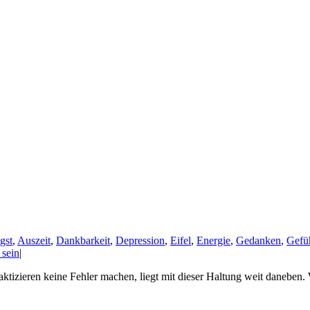
gst
,
Auszeit
,
Dankbarkeit
,
Depression
,
Eifel
,
Energie
,
Gedanken
,
Gefü
 sein
|
tizieren keine Fehler machen, liegt mit dieser Haltung weit daneben. 