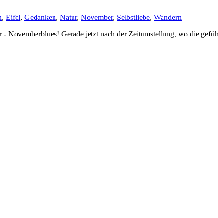
n
,
Eifel
,
Gedanken
,
Natur
,
November
,
Selbstliebe
,
Wandern
|
- Novemberblues! Gerade jetzt nach der Zeitumstellung, wo die gefühlte