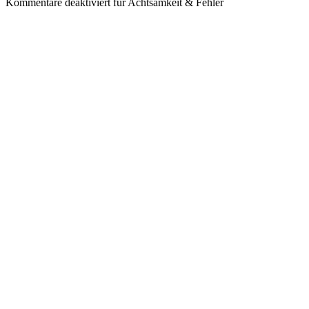
Kommentare deaktiviert
für Achtsamkeit & Fehler