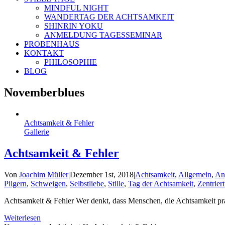
MINDFUL NIGHT
WANDERTAG DER ACHTSAMKEIT
SHINRIN YOKU
ANMELDUNG TAGESSEMINAR
PROBENHAUS
KONTAKT
PHILOSOPHIE
BLOG
Novemberblues
Achtsamkeit & Fehler
Gallerie
Achtsamkeit & Fehler
Von
Joachim Müller
|
Dezember 1st, 2018
|
Achtsamkeit
,
Allgemein
,
An
Pilgern
,
Schweigen
,
Selbstliebe
,
Stille
,
Tag der Achtsamkeit
,
Zentriert
Achtsamkeit & Fehler Wer denkt, dass Menschen, die Achtsamkeit prak
Weiterlesen