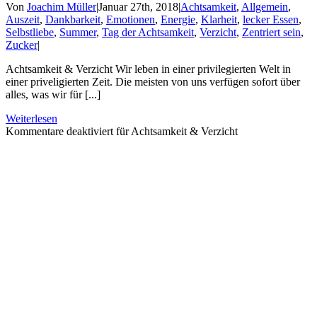
Von
Joachim Müller
|
Januar 27th, 2018
|
Achtsamkeit
,
Allgemein
,
Auszeit
,
Dankbarkeit
,
Emotionen
,
Energie
,
Klarheit
,
lecker Essen
,
Selbstliebe
,
Summer
,
Tag der Achtsamkeit
,
Verzicht
,
Zentriert sein
,
Zucker
|
Achtsamkeit & Verzicht Wir leben in einer privilegierten Welt in
einer priveligierten Zeit. Die meisten von uns verfügen sofort über
alles, was wir für [...]
Weiterlesen
Kommentare deaktiviert
für Achtsamkeit & Verzicht