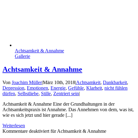
Achtsamkeit & Annahme
Gallerie
Achtsamkeit & Annahme
Von
Joachim Müller
|
März 10th, 2018
|
Achtsamkeit
,
Dankbarkeit
,
Depression
,
Emotionen
,
Energie
,
Gefühle
,
Klarheit
,
nicht fühlen
dürfen
,
Selbstliebe
,
Stille
,
Zentriert sein
|
Achtsamkeit & Annahme Eine der Grundhaltungen in der
Achtsamkeitspraxis ist Annahme. Das Annehmen von dem, was ist,
wie es sich jetzt und hier gerade [...]
Weiterlesen
Kommentare deaktiviert
für Achtsamkeit & Annahme