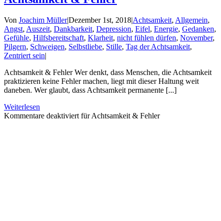
Von
Joachim Müller
|
Dezember 1st, 2018
|
Achtsamkeit
,
Allgemein
,
Angst
,
Auszeit
,
Dankbarkeit
,
Depression
,
Eifel
,
Energie
,
Gedanken
,
Gefühle
,
Hilfsbereitschaft
,
Klarheit
,
nicht fühlen dürfen
,
November
,
Pilgern
,
Schweigen
,
Selbstliebe
,
Stille
,
Tag der Achtsamkeit
,
Zentriert sein
|
Achtsamkeit & Fehler Wer denkt, dass Menschen, die Achtsamkeit
praktizieren keine Fehler machen, liegt mit dieser Haltung weit
daneben. Wer glaubt, dass Achtsamkeit permanente [...]
Weiterlesen
Kommentare deaktiviert
für Achtsamkeit & Fehler