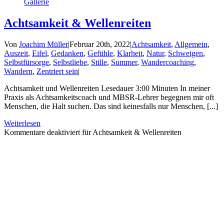
Gallerie
Achtsamkeit & Wellenreiten
Von
Joachim Müller
|
Februar 20th, 2022
|
Achtsamkeit
,
Allgemein
,
Auszeit
,
Eifel
,
Gedanken
,
Gefühle
,
Klarheit
,
Natur
,
Schweigen
,
Selbstfürsorge
,
Selbstliebe
,
Stille
,
Summer
,
Wandercoaching
,
Wandern
,
Zentriert sein
|
Achtsamkeit und Wellenreiten Lesedauer 3:00 Minuten In meiner
Praxis als Achtsamkeitscoach und MBSR-Lehrer begegnen mir oft
Menschen, die Halt suchen. Das sind keinesfalls nur Menschen, [...]
Weiterlesen
Kommentare deaktiviert
für Achtsamkeit & Wellenreiten