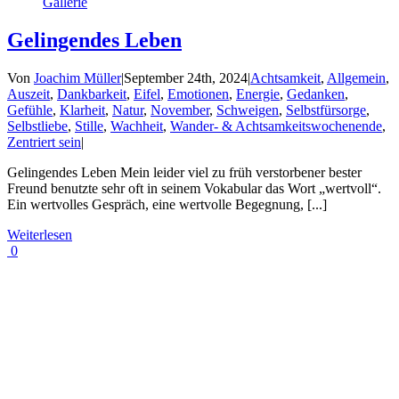
Gallerie
Gelingendes Leben
Von
Joachim Müller
|
September 24th, 2024
|
Achtsamkeit
,
Allgemein
,
Auszeit
,
Dankbarkeit
,
Eifel
,
Emotionen
,
Energie
,
Gedanken
,
Gefühle
,
Klarheit
,
Natur
,
November
,
Schweigen
,
Selbstfürsorge
,
Selbstliebe
,
Stille
,
Wachheit
,
Wander- & Achtsamkeitswochenende
,
Zentriert sein
|
Gelingendes Leben Mein leider viel zu früh verstorbener bester
Freund benutzte sehr oft in seinem Vokabular das Wort „wertvoll“.
Ein wertvolles Gespräch, eine wertvolle Begegnung, [...]
Weiterlesen
0