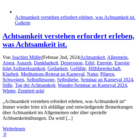
Achtsamkeit verstehen erfordert erleben, was Achtsamkeit ist.
Gallerie
Achtsamkeit verstehen erfordert erleben,
was Achtsamkeit ist.
Von
Joachim Müller
|
Februar 2nd, 2024
|
Achtsamkeit
,
Allgemein
,
Angst
,
Auszeit
,
Dankbarkeit
,
Depression
,
Eifel
,
Energie
,
Energie
folgt Aufmerksamkeit
,
Gedanken
,
Gefühle
,
Hilfsbereitschaft
,
Klarheit
,
Meditations-Retreat an Karneval
,
Natur
,
Pilgern
,
Schweigen
,
Selbstfürsorge
,
Selbstliebe
,
Seminar an Karneval 2024
,
Stille
,
Tag der Achtsamkeit
,
Wander-Seminar an Karneval 2024
,
Winter
,
Zentriert sein
|
„Achtsamkeit verstehen erfordert erleben, was Achtsamkeit ist“
Immer wieder höre ich abfällige und entwürdigende Bemerkungen
über Achtsamkeit im Allgemeinen oder über spezielle
Achtsamkeitsübungen. Da wird [...]
Weiterlesen
0