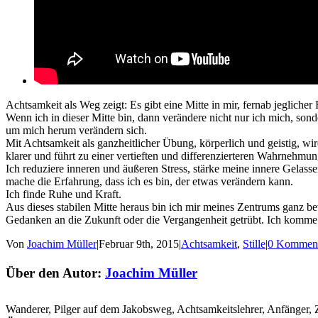
Achtsamkeit als Weg zeigt: Es gibt eine Mitte in mir, fernab jeglicher
Wenn ich in dieser Mitte bin, dann verändere nicht nur ich mich, son
um mich herum verändern sich.
Mit Achtsamkeit als ganzheitlicher Übung, körperlich und geistig, wi
klarer und führt zu einer vertieften und differenzierteren Wahrnehmun
Ich reduziere inneren und äußeren Stress, stärke meine innere Gelass
mache die Erfahrung, dass ich es bin, der etwas verändern kann.
Ich finde Ruhe und Kraft.
Aus dieses stabilen Mitte heraus bin ich mir meines Zentrums ganz 
Gedanken an die Zukunft oder die Vergangenheit getrübt. Ich komme
Von
Joachim Müller
|
Februar 9th, 2015
|
Achtsamkeit
,
Stille
|
0 Komment
Über den Autor:
Joachim Müller
Wanderer, Pilger auf dem Jakobsweg, Achtsamkeitslehrer, Anfänger, 