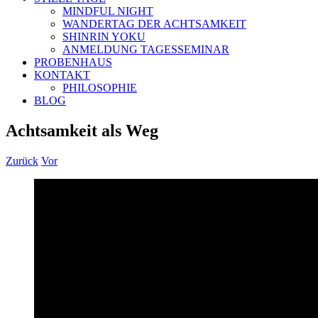
MINDFUL NIGHT
WANDERTAG DER ACHTSAMKEIT
SHINRIN YOKU
ANMELDUNG TAGESSEMINAR
PROBENHAUS
KONTAKT
PHILOSOPHIE
BLOG
Achtsamkeit als Weg
Zurück
Vor