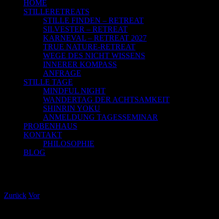
HOME
STILLERETREATS
STILLE FINDEN – RETREAT
SILVESTER – RETREAT
KARNEVAL – RETREAT 2027
TRUE NATURE-RETREAT
WEGE DES NICHT WISSENS
INNERER KOMPASS
ANFRAGE
STILLE TAGE
MINDFUL NIGHT
WANDERTAG DER ACHTSAMKEIT
SHINRIN YOKU
ANMELDUNG TAGESSEMINAR
PROBENHAUS
KONTAKT
PHILOSOPHIE
BLOG
Weihnachtswahnsinn &
Selbstoptimierung
Zurück
Vor
Zeige