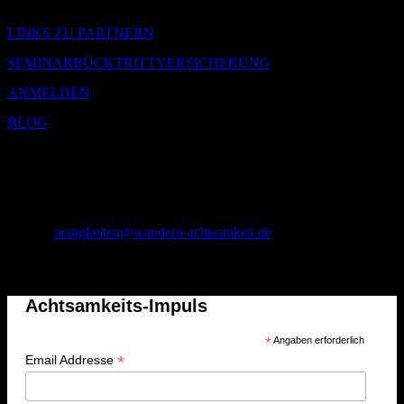
LINKS ZU PARTNERN
SEMINARRÜCKTRITTVERSICHERUNG
ANMELDEN
BLOG
Joachim Müller
Stiftsstraße 26
56294 Münstermaifeld
01 75 – 1 74 71 43
E-Mail:
neuigkeiten@wandern-achtsamkeit.de
Achtsamkeits-Impuls
Achtsamkeits-Impuls
*
Angaben erforderlich
*
Email Addresse