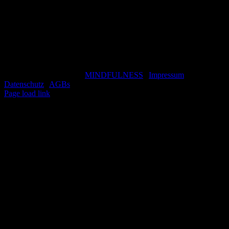
Copyright 2021 Wandern & Achtsamkeit | All Rights
Reserved | Powered by
MINDFULNESS
|
Impressum
|
Datenschutz
|
AGBs
"
Facebook
Page load link
Nach
oben