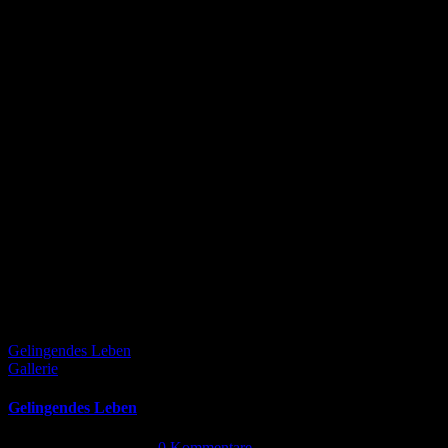
Gelingendes Leben
Gallerie
Gelingendes Leben
September 24th, 2024
|
0 Kommentare