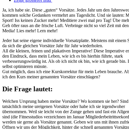
Zeige grösseres Bild
Ja, ich habe sie. Diese „guten“ Vorsätze. Jedes Jahr um den Jahreswe
kommen solche Gedanken vermehrt ans Tageslicht. Und sie lauten: 
Sport! Iss keinen Zucker mehr! Meditiere zwei mal pro Tag! Übe me
Geh öfter raus an die frische Luft. Verbringe nicht so viel Zeit mit den
Media! Lies mehr! Lern mehr!
Jeder hat seine eigene individuelle Vorsatzplatte. Meistens mit einem 
da sich die gleichen Vorsätze Jahr für Jahr wiederholen.
All die kleinen, feinen und plakativen Imperative! Diese Imperative 
den Eindruck, dass mein Leben, wie ich es bis hierhin führte, stark
verbesserungswürdig ist. Als ob ich nicht ok bin, wie ich gerade bin. 
selbst optimieren müsste.
Gut möglich, dass ich eine Kurskorrektur für mein Leben brauche. A
ich den Kurs meiner genannten Vorsätze einschlagen?
Die Frage lautet:
Welchen Ursprung haben meine Vorsätze? Wo kommen sie her? Sind
tatsächlich meine ureigenen Vorsätze oder habe ich sie irgendwoher
übernommen. Weil sie leicht von der Zunge gehen und fast ein Allge
sind (die Fitnesstudios verzeichnen im Januar Mitgliederbeitrittsrekor
werden sie gerne als Vorsätze genannt. Geben wir uns mit ihnen zufr
Öffnen wir uns der Möglichkeit, hinter die schnell genannten Vorsätz