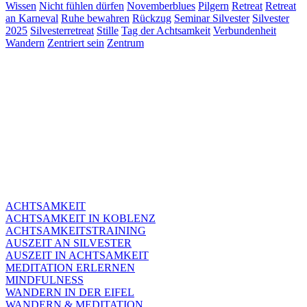
Wissen
Nicht fühlen dürfen
Novemberblues
Pilgern
Retreat
Retreat
an Karneval
Ruhe bewahren
Rückzug
Seminar Silvester
Silvester
2025
Silvesterretreat
Stille
Tag der Achtsamkeit
Verbundenheit
Wandern
Zentriert sein
Zentrum
ACHTSAMKEIT
ACHTSAMKEIT IN KOBLENZ
ACHTSAMKEITSTRAINING
AUSZEIT AN SILVESTER
AUSZEIT IN ACHTSAMKEIT
MEDITATION ERLERNEN
MINDFULNESS
WANDERN IN DER EIFEL
WANDERN & MEDITATION