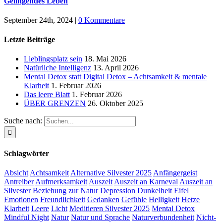
Gelingendes Leben
September 24th, 2024
|
0 Kommentare
Letzte Beiträge
Lieblingsplatz sein
18. Mai 2026
Natürliche Intelligenz
13. April 2026
Mental Detox statt Digital Detox – Achtsamkeit & mentale
Klarheit
1. Februar 2026
Das leere Blatt
1. Februar 2026
ÜBER GRENZEN
26. Oktober 2025
Suche nach:
Schlagwörter
Absicht
Achtsamkeit
Alternative Silvester 2025
Anfängergeist
Antreiber
Aufmerksamkeit
Auszeit
Auszeit an Karneval
Auszeit an
Silvester
Beziehung zur Natur
Depression
Dunkelheit
Eifel
Emotionen
Freundlichkeit
Gedanken
Gefühle
Helligkeit
Hetze
Klarheit
Leere
Licht
Meditieren Silvester 2025
Mental Detox
Mindful Night
Natur
Natur und Sprache
Naturverbundenheit
Nicht-