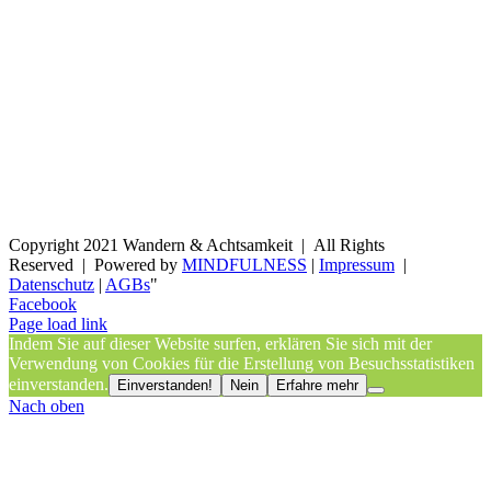
Copyright 2021 Wandern & Achtsamkeit | All Rights
Reserved | Powered by
MINDFULNESS
|
Impressum
|
Datenschutz
|
AGBs
"
Facebook
Page load link
Indem Sie auf dieser Website surfen, erklären Sie sich mit der
Verwendung von Cookies für die Erstellung von Besuchsstatistiken
einverstanden.
Einverstanden!
Nein
Erfahre mehr
Nach oben