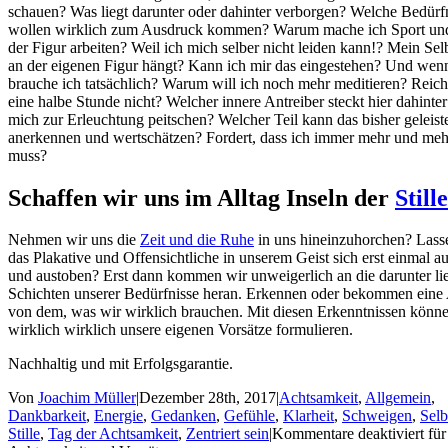
schauen? Was liegt darunter oder dahinter verborgen? Welche Bedürf
wollen wirklich zum Ausdruck kommen? Warum mache ich Sport und
der Figur arbeiten? Weil ich mich selber nicht leiden kann!? Mein Sel
an der eigenen Figur hängt? Kann ich mir das eingestehen? Und wenn
brauche ich tatsächlich? Warum will ich noch mehr meditieren? Reich
eine halbe Stunde nicht? Welcher innere Antreiber steckt hier dahinter
mich zur Erleuchtung peitschen? Welcher Teil kann das bisher geleiste
anerkennen und wertschätzen? Fordert, dass ich immer mehr und mehr
muss?
Schaffen wir uns im Alltag Inseln der
Stille
Nehmen wir uns die
Zeit und die Ruhe
in uns hineinzuhorchen? Lasse
das Plakative und Offensichtliche in unserem Geist sich erst einmal a
und austoben? Erst dann kommen wir unweigerlich an die darunter l
Schichten unserer Bedürfnisse heran. Erkennen oder bekommen ein
von dem, was wir wirklich brauchen. Mit diesen Erkenntnissen könn
wirklich wirklich unsere eigenen Vorsätze formulieren.
Nachhaltig und mit Erfolgsgarantie.
Von
Joachim Müller
|
Dezember 28th, 2017
|
Achtsamkeit
,
Allgemein
,
Dankbarkeit
,
Energie
,
Gedanken
,
Gefühle
,
Klarheit
,
Schweigen
,
Selb
Stille
,
Tag der Achtsamkeit
,
Zentriert sein
|
Kommentare deaktiviert
für