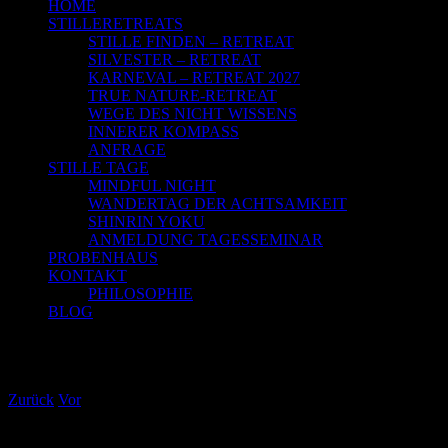
HOME
STILLERETREATS
STILLE FINDEN – RETREAT
SILVESTER – RETREAT
KARNEVAL – RETREAT 2027
TRUE NATURE-RETREAT
WEGE DES NICHT WISSENS
INNERER KOMPASS
ANFRAGE
STILLE TAGE
MINDFUL NIGHT
WANDERTAG DER ACHTSAMKEIT
SHINRIN YOKU
ANMELDUNG TAGESSEMINAR
PROBENHAUS
KONTAKT
PHILOSOPHIE
BLOG
Jakobsweg 2015 3.Etappe: Liverdun –
Toul
Zurück
Vor
Zeige