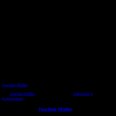
Danke, dass Sie meinen Blog lesen und Buen Camino wünscht
Joachim Müller
Von
Joachim Müller
|
September 18th, 2015
|
Allgemein
|
0
Kommentare
Über den Autor:
Joachim Müller
Wanderer, Pilger auf dem Jakobsweg, Achtsamkeitslehrer, Anfänger,