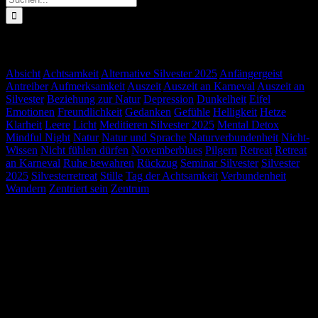
nach:
Schlagwörter
Absicht
Achtsamkeit
Alternative Silvester 2025
Anfängergeist
Antreiber
Aufmerksamkeit
Auszeit
Auszeit an Karneval
Auszeit an
Silvester
Beziehung zur Natur
Depression
Dunkelheit
Eifel
Emotionen
Freundlichkeit
Gedanken
Gefühle
Helligkeit
Hetze
Klarheit
Leere
Licht
Meditieren Silvester 2025
Mental Detox
Mindful Night
Natur
Natur und Sprache
Naturverbundenheit
Nicht-
Wissen
Nicht fühlen dürfen
Novemberblues
Pilgern
Retreat
Retreat
an Karneval
Ruhe bewahren
Rückzug
Seminar Silvester
Silvester
2025
Silvesterretreat
Stille
Tag der Achtsamkeit
Verbundenheit
Wandern
Zentriert sein
Zentrum