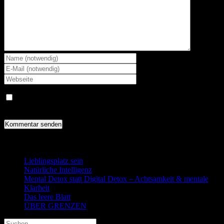
Meinen Namen, E-Mail und Website in diesem Browser
speichern, bis ich wieder kommentiere.
Letzte Beiträge
Lieblingsplatz sein
18. Mai 2026
Natürliche Intelligenz
13. April 2026
Mental Detox statt Digital Detox – Achtsamkeit & mentale
Klarheit
1. Februar 2026
Das leere Blatt
1. Februar 2026
ÜBER GRENZEN
26. Oktober 2025
Suche