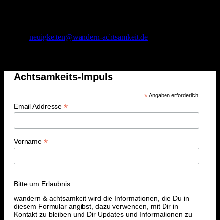
Stiftsstraße 26
56294 Münstermaifeld
01 75 – 1 74 71 43
E-Mail:
neuigkeiten@wandern-achtsamkeit.de
Achtsamkeits-Impuls
Achtsamkeits-Impuls
*
Angaben erforderlich
*
Email Addresse
*
Vorname
Bitte um Erlaubnis
wandern & achtsamkeit wird die Informationen, die Du in
diesem Formular angibst, dazu verwenden, mit Dir in
Kontakt zu bleiben und Dir Updates und Informationen zu