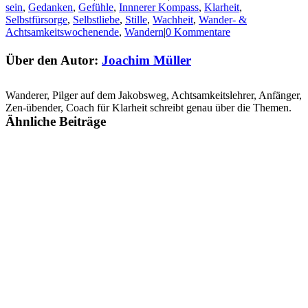
sein
,
Gedanken
,
Gefühle
,
Innnerer Kompass
,
Klarheit
,
Selbstfürsorge
,
Selbstliebe
,
Stille
,
Wachheit
,
Wander- &
Achtsamkeitswochenende
,
Wandern
|
0 Kommentare
Über den Autor:
Joachim Müller
Wanderer, Pilger auf dem Jakobsweg, Achtsamkeitslehrer, Anfänger,
Zen-übender, Coach für Klarheit schreibt genau über die Themen.
Ähnliche Beiträge